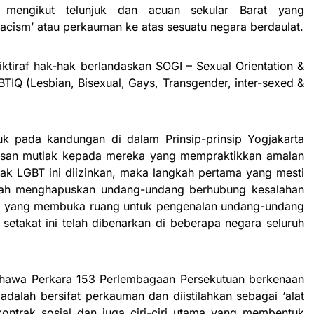
mengikut telunjuk dan acuan sekular Barat yang
racism’ atau perkauman ke atas sesuatu negara berdaulat.
giktiraf hak-hak berlandaskan SOGI – Sexual Orientation &
BTIQ (Lesbian, Bisexual, Gays, Transgender, inter-sexed &
uk pada kandungan di dalam Prinsip-prinsip Yogjakarta
san mutlak kepada mereka yang mempraktikkan amalan
ak LGBT ini diizinkan, maka langkah pertama yang mesti
ialah menghapuskan undang-undang berhubung kesalahan
kah yang membuka ruang untuk pengenalan undang-undang
setakat ini telah dibenarkan di beberapa negara seluruh
hawa Perkara 153 Perlembagaan Persekutuan berkenaan
dalah bersifat perkauman dan diistilahkan sebagai ‘alat
 kontrak sosial dan juga ciri-ciri utama yang membentuk