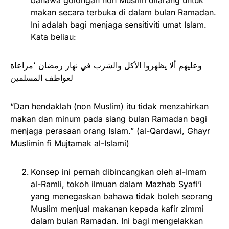
bahawa golongan non Muslim dilarang untuk
makan secara terbuka di dalam bulan Ramadan.
Ini adalah bagi menjaga sensitiviti umat Islam.
Kata beliau:
وعليهم ألا يظهروا الأكل والشرب في نهار رمضان ٬مراعاة
لعواطف المسلمين
“Dan hendaklah (non Muslim) itu tidak menzahirkan
makan dan minum pada siang bulan Ramadan bagi
menjaga perasaan orang Islam.” (al-Qardawi, Ghayr
Muslimin fi Mujtamak al-Islami)
Konsep ini pernah dibincangkan oleh al-Imam
al-Ramli, tokoh ilmuan dalam Mazhab Syafi’i
yang menegaskan bahawa tidak boleh seorang
Muslim menjual makanan kepada kafir zimmi
dalam bulan Ramadan. Ini bagi mengelakkan