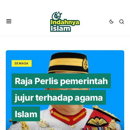
SEMASA
Raja Perlis pemerintah
jujur terhadap agama
Islam
MAY 18, 2023
2 MINUTE READ