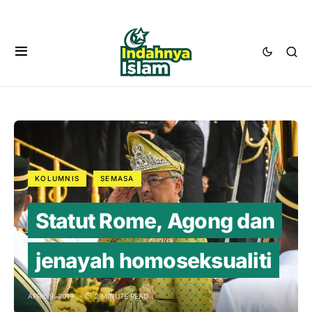
KOLUMNIS
SEMASA
Statut Rome, Agong dan
jenayah homoseksualiti
APRIL 9, 2019
2 MINUTE READ