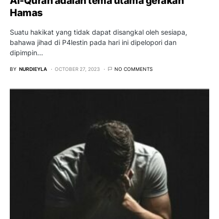
Al-Quran adalah tema utama gerakan
Hamas
Suatu hakikat yang tidak dapat disangkal oleh sesiapa,
bahawa jihad di P4lestin pada hari ini dipelopori dan
dipimpin…
BY
NURDIEYLA
OCTOBER 27, 2023
NO COMMENTS