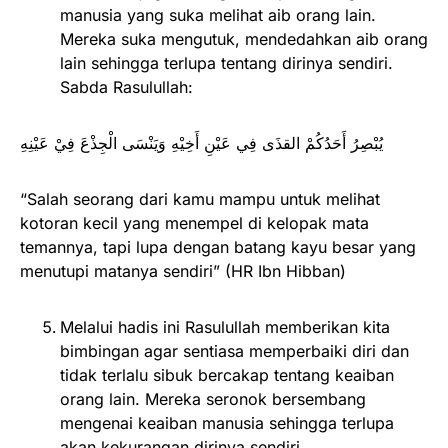
manusia yang suka melihat aib orang lain.
Mereka suka mengutuk, mendedahkan aib orang
lain sehingga terlupa tentang dirinya sendiri.
Sabda Rasulullah:
يُبْصِرُ أَحَدُكُمْ القذَى فِي عَيْنِ أَخِيْهِ وَيَنْسَى الْجِذْعَ فِيْ عَيْنِهِ
“Salah seorang dari kamu mampu untuk melihat
kotoran kecil yang menempel di kelopak mata
temannya, tapi lupa dengan batang kayu besar yang
menutupi matanya sendiri” (HR Ibn Hibban)
Melalui hadis ini Rasulullah memberikan kita
bimbingan agar sentiasa memperbaiki diri dan
tidak terlalu sibuk bercakap tentang keaiban
orang lain. Mereka seronok bersembang
mengenai keaiban manusia sehingga terlupa
akan kekurangan dirinya sendiri.