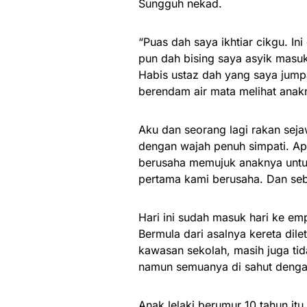
Sungguh nekad.
“Puas dah saya ikhtiar cikgu. I
pun dah bising saya asyik masu
Habis ustaz dah yang saya jump
berendam air mata melihat anakn
Aku dan seorang lagi rakan se
dengan wajah penuh simpati. A
berusaha memujuk anaknya untuk 
pertama kami berusaha. Dan seb
Hari ini sudah masuk hari ke em
Bermula dari asalnya kereta dil
kawasan sekolah, masih juga tid
namun semuanya di sahut dengan
Anak lelaki berumur 10 tahun itu