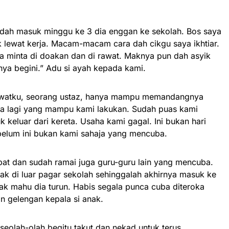
ni dah masuk minggu ke 3 dia enggan ke sekolah. Bos saya
k lewat kerja. Macam-macam cara dah cikgu saya ikhtiar.
a minta di doakan dan di rawat. Maknya pun dah asyik
ya begini.” Adu si ayah kepada kami.
jawatku, seorang ustaz, hanya mampu memandangnya
pa lagi yang mampu kami lakukan. Sudah puas kami
keluar dari kereta. Usaha kami gagal. Ini bukan hari
elum ini bukan kami sahaja yang mencuba.
pat dan sudah ramai juga guru-guru lain yang mencuba.
etak di luar pagar sekolah sehinggalah akhirnya masuk ke
ak mahu dia turun. Habis segala punca cuba diteroka
 gelengan kepala si anak.
 seolah-olah begitu takut dan nekad untuk terus