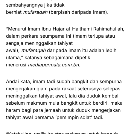
sembahyangnya jika tidak
berniat
mufaraqah
(berpisah daripada imam).
“Menurut Imam Ibnu Hajar al-Haithami Rahimahullah,
dalam perkara seumpama ini (imam terlupa atau
sengaja meninggalkan tahiyat
awal),
mufaraqah
daripada imam itu adalah lebih
utama,” katanya sebagaimana dipetik
menerusi
mediapermata.com.bn.
Andai kata, imam tadi sudah bangkit dan sempurna
mengerjakan qiam pada rakaat seterusnya selepas
meninggalkan tahiyat awal, lalu dia duduk kembali
sebelum makmum mula bangkit untuk berdiri, maka
haram bagi para jemaah untuk duduk mengerjakan
tahiyat awal bersama ‘pemimpin solat’ tadi.
“Ketahuilah, wajib ke atas makmum untuk bangkit