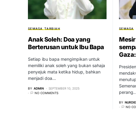
SEMASA
TARBIAH
SEMASA
Anak Soleh: Doa yang
Mesir
Berterusan untuk Ibu Bapa
semp
Gaza: 
Setiap ibu bapa mengimpikan untuk
memiliki anak soleh yang bukan sahaja
Presiden
penyejuk mata ketika hidup, bahkan
mendakw
menjadi doa…
menutup
Semenan
BY
ADMIN
SEPTEMBER 10, 2025
perang
NO COMMENTS
BY
NURDI
NO C