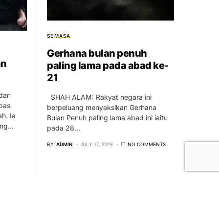
SEMASA
Gerhana bulan penuh
an
paling lama pada abad ke-
21
 dan
SHAH ALAM: Rakyat negara ini
pas
berpeluang menyaksikan Gerhana
h. Ia
Bulan Penuh paling lama abad ini iaitu
ang…
pada 28…
BY
ADMIN
JULY 17, 2018
NO COMMENTS