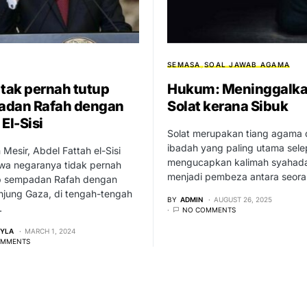
SEMASA
SOAL JAWAB AGAMA
 tak pernah tutup
Hukum: Meninggalk
adan Rafah dengan
Solat kerana Sibuk
El-Sisi
Solat merupakan tiang agama
ibadah yang paling utama sele
 Mesir, Abdel Fattah el-Sisi
mengucapkan kalimah syahada
a negaranya tidak pernah
menjadi pembeza antara seor
 sempadan Rafah dengan
jung Gaza, di tengah-tengah
BY
ADMIN
AUGUST 26, 2025
…
NO COMMENTS
EYLA
MARCH 1, 2024
OMMENTS