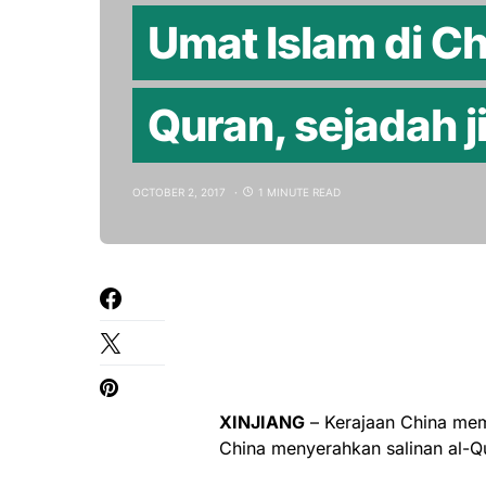
Umat Islam di Ch
Quran, sejadah 
OCTOBER 2, 2017
1 MINUTE READ
XINJIANG
– Kerajaan China meme
China menyerahkan salinan al-Qu