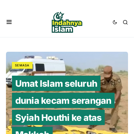
SEMASA
Umat Islam seluruh
dunia kecam serangan
Syiah Houthi ke atas