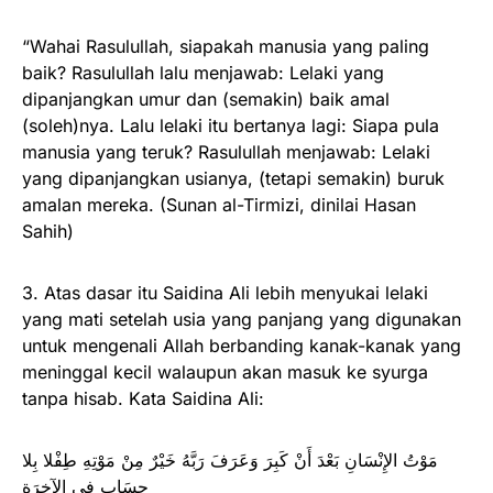
“Wahai Rasulullah, siapakah manusia yang paling
baik? Rasulullah lalu menjawab: Lelaki yang
dipanjangkan umur dan (semakin) baik amal
(soleh)nya. Lalu lelaki itu bertanya lagi: Siapa pula
manusia yang teruk? Rasulullah menjawab: Lelaki
yang dipanjangkan usianya, (tetapi semakin) buruk
amalan mereka. (Sunan al-Tirmizi, dinilai Hasan
Sahih)
3. Atas dasar itu Saidina Ali lebih menyukai lelaki
yang mati setelah usia yang panjang yang digunakan
untuk mengenali Allah berbanding kanak-kanak yang
meninggal kecil walaupun akan masuk ke syurga
tanpa hisab. Kata Saidina Ali:
مَوْتُ الإِنْسَانِ بَعْدَ أَنْ كَبِرَ وَعَرَفَ رَبَّهُ خَيْرٌ مِنْ مَوْتِهِ طِفْلا بِلا
حِسَابٍ فِي الآخِرَةِ