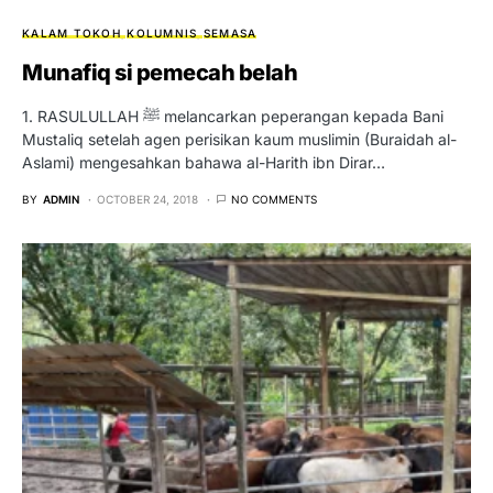
KALAM TOKOH
KOLUMNIS
SEMASA
Munafiq si pemecah belah
1. RASULULLAH ﷺ melancarkan peperangan kepada Bani
Mustaliq setelah agen perisikan kaum muslimin (Buraidah al-
Aslami) mengesahkan bahawa al-Harith ibn Dirar…
BY
ADMIN
OCTOBER 24, 2018
NO COMMENTS