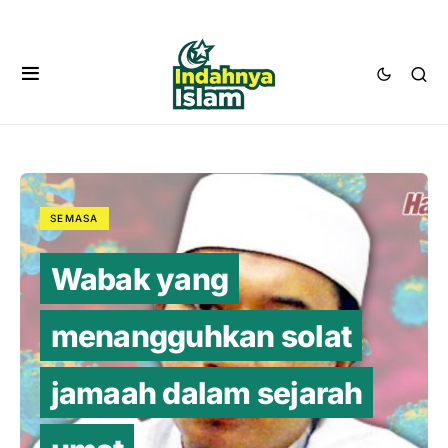
SEMASA
Wabak yang
menangguhkan solat
jamaah dalam sejarah