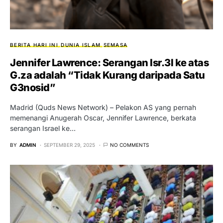
BERITA HARI INI
DUNIA ISLAM
SEMASA
Jennifer Lawrence: Serangan Isr.3l ke atas
G.za adalah “Tidak Kurang daripada Satu
G3nosid”
Madrid (Quds News Network) – Pelakon AS yang pernah
memenangi Anugerah Oscar, Jennifer Lawrence, berkata
serangan Israel ke…
BY
ADMIN
SEPTEMBER 29, 2025
NO COMMENTS