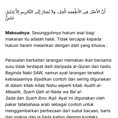
أَنَّ الأَصْل فِي الأَطْعِمَةِ الْحِل، وَلاَ يُصَارُ إِلَى التَّحْرِيمِ إِلاَّ لِدَلِيلٍ
خَاصٍّ
Maksudnya
: Sesungguhnya hukum asal bagi
makanan itu adalah halal. Tidak tercapai kepada
hukum haram melainkan dengan dalil yang khusus :
Persoalan berkaitan larangan memakan ikan bersama
susu tidak terdapat dalil daripada al-Quran dan hadis
Baginda Nabi SAW, namun ayat larangan tersebut
kebiasaannya dijadikan contoh dan sering digunakan
di dalam kitab-kitab Nahu seperti kitab
Audih al-
Masalik
,
Syarh Qatr al-Nada wa Bal al-
Sada
dan
Syarh Ibnu ‘Aqil
. Ayat ini digunakan oleh
pakar tatabahasa arab sebagai contoh untuk
menggambarkan perbezaan dari sudut bacaan, baris
dan makna dan ia tiada kaitan dengan konteks