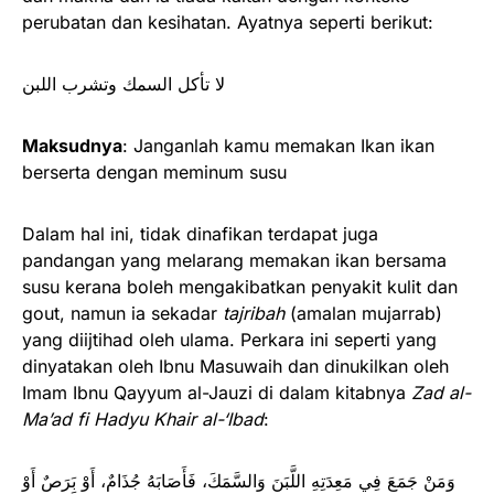
perubatan dan kesihatan. Ayatnya seperti berikut:
لا تأكل السمك وتشرب اللبن
Maksudnya
: Janganlah kamu memakan Ikan ikan
berserta dengan meminum susu
Dalam hal ini, tidak dinafikan terdapat juga
pandangan yang melarang memakan ikan bersama
susu kerana boleh mengakibatkan penyakit kulit dan
gout, namun ia sekadar
tajribah
(amalan mujarrab)
yang diijtihad oleh ulama. Perkara ini seperti yang
dinyatakan oleh Ibnu Masuwaih dan dinukilkan oleh
Imam Ibnu Qayyum al-Jauzi di dalam kitabnya
Zad al-
Ma’ad fi Hadyu Khair al-‘Ibad
:
وَمَنْ جَمَعَ فِي مَعِدَتِهِ اللَّبَنَ وَالسَّمَكَ، فَأَصَابَهُ جُذَامٌ، أَوْ بَرَصٌ أَوْ