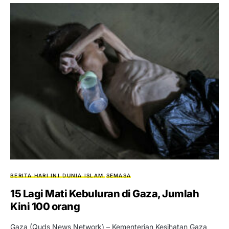
BERITA HARI INI
DUNIA ISLAM
SEMASA
15 Lagi Mati Kebuluran di Gaza, Jumlah
Kini 100 orang
Gaza (Quds News Network) – Kementerian Kesihatan Gaza