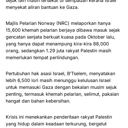
sejuk lain masih tersekat di sempadan kerana Israel
menyekat aliran bantuan ke Gaza.
Majlis Pelarian Norway (NRC) melaporkan hanya
15,600 khemah pelarian berjaya dibawa masuk sejak
gencatan senjata berkuat kuasa pada Oktober lalu,
yang hanya dapat menampung kira-kira 88,000
orang, sedangkan 1.29 juta rakyat Palestin masih
memerlukan tempat perlindungan.
Pertubuhan hak asasi Israel, B’Tselem, menyatakan
lebih 6,500 lori masih menunggu kelulusan Israel
untuk memasuki Gaza dengan bekalan musim sejuk
penting, termasuk khemah pelarian, selimut, pakaian
hangat dan bahan kebersihan.
Krisis ini menekankan penderitaan rakyat Palestin
yang hidup dalam keadaan terkurung, bergelut