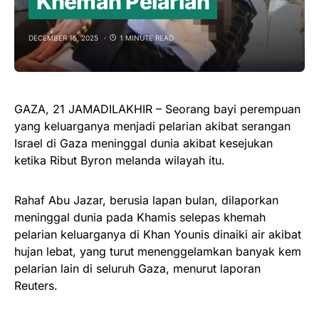
Khemah Pelarian
DECEMBER 15, 2025
1 MINUTE READ
GAZA, 21 JAMADILAKHIR – Seorang bayi perempuan
yang keluarganya menjadi pelarian akibat serangan
Israel di Gaza meninggal dunia akibat kesejukan
ketika Ribut Byron melanda wilayah itu.
Rahaf Abu Jazar, berusia lapan bulan, dilaporkan
meninggal dunia pada Khamis selepas khemah
pelarian keluarganya di Khan Younis dinaiki air akibat
hujan lebat, yang turut menenggelamkan banyak kem
pelarian lain di seluruh Gaza, menurut laporan
Reuters.