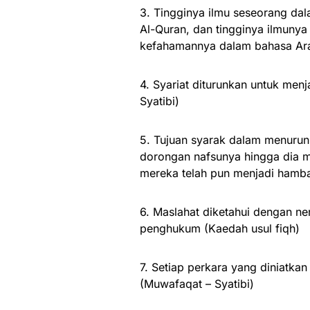
3. Tingginya ilmu seseorang da
Al-Quran, dan tingginya ilmuny
kefahamannya dalam bahasa Arab
4. Syariat diturunkan untuk men
Syatibi)
5. Tujuan syarak dalam menurun
dorongan nafsunya hingga dia me
mereka telah pun menjadi hamba
6. Maslahat diketahui dengan n
penghukum (Kaedah usul fiqh)
7. Setiap perkara yang diniatka
(Muwafaqat – Syatibi)