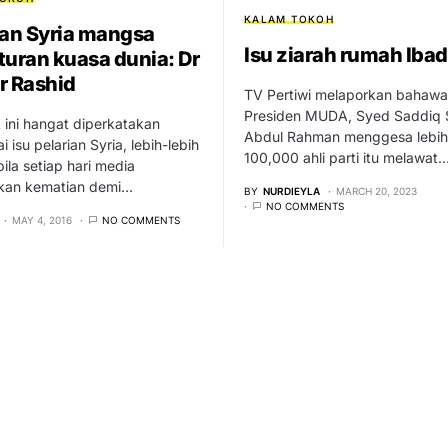
KALAM TOKOH
ian Syria mangsa
Isu ziarah rumah Iba
turan kuasa dunia: Dr
r Rashid
TV Pertiwi melaporkan bahawa
Presiden MUDA, Syed Saddiq
ini hangat diperkatakan
Abdul Rahman menggesa lebih
 isu pelarian Syria, lebih-lebih
100,000 ahli parti itu melawat
bila setiap hari media
kan kematian demi…
BY
NURDIEYLA
MARCH 20, 2023
NO COMMENTS
MAY 4, 2016
NO COMMENTS