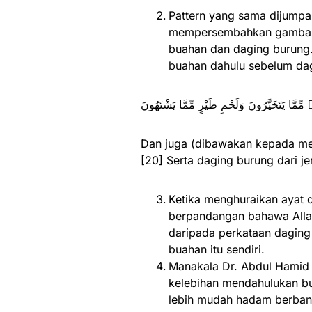
Pattern yang sama dijumpai
mempersembahkan gambaran
buahan dan daging burung.
buahan dahulu sebelum dag
ِّمَّا يَتَخَيَّرُونَ وَلَحْمِ طَيْرٍ مِّمَّا يَشْتَهُونَ
Dan juga (dibawakan kepada mer
[20] Serta daging burung dari je
Ketika menghuraikan ayat d
berpandangan bahawa Alla
daripada perkataan daging
buahan itu sendiri.
Manakala Dr. Abdul Hamid 
kelebihan mendahulukan b
lebih mudah hadam berband