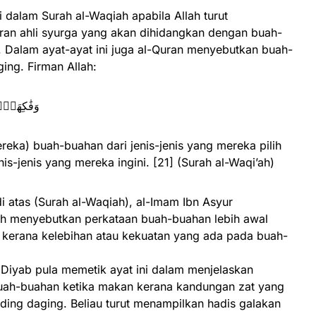
 dalam Surah al-Waqiah apabila Allah turut
 ahli syurga yang akan dihidangkan dengan buah-
 Dalam ayat-ayat ini juga al-Quran menyebutkan buah-
ing. Firman Allah:
وَفَٰكِهَةٍۢ م
eka) buah-buahan dari jenis-jenis yang mereka pilih
nis-jenis yang mereka ingini. [21] (Surah al-Waqi’ah)
i atas (Surah al-Waqiah), al-Imam Ibn Asyur
h menyebutkan perkataan buah-buahan lebih awal
 kerana kelebihan atau kekuatan yang ada pada buah-
Diyab pula memetik ayat ini dalam menjelaskan
uah-buahan ketika makan kerana kandungan zat yang
ing daging. Beliau turut menampilkan hadis galakan