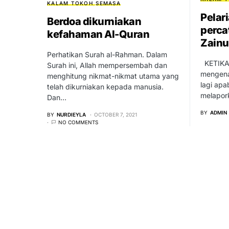
KALAM TOKOH
SEMASA
Pelar
Berdoa dikurniakan
perca
kefahaman Al-Quran
Zainu
Perhatikan Surah al-Rahman. Dalam
KETIKA 
Surah ini, Allah mempersembah dan
mengenai
menghitung nikmat-nikmat utama yang
lagi apa
telah dikurniakan kepada manusia.
melapor
Dan…
BY
ADMIN
BY
NURDIEYLA
OCTOBER 7, 2021
NO COMMENTS
oleh
Rekasawang