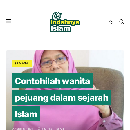
SEMASA
Contohilah wanita
pejuang dalam sejarah
Islam
MARCH 8, 2021
1 MINUTE READ