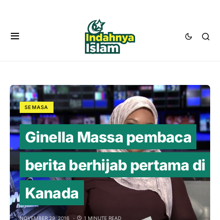
SEMASA
Ginella Massa pembaca
berita berhijab pertama di
Kanada
NOVEMBER 29, 2016
1 MINUTE READ