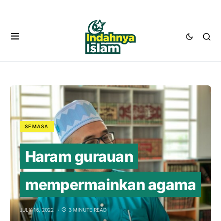
SEMASA
Haram gurauan
mempermainkan agama
JULY 16, 2022
3 MINUTE READ