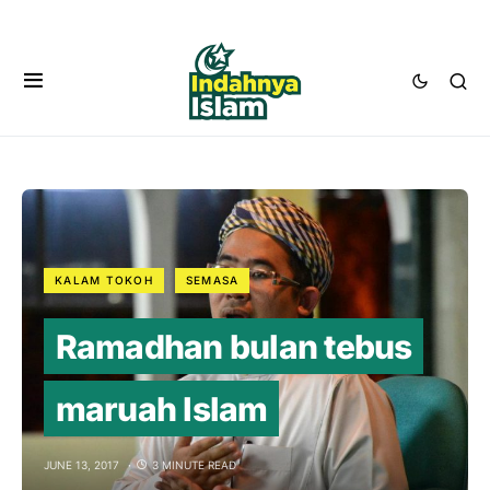
KALAM TOKOH
SEMASA
Ramadhan bulan tebus
maruah Islam
JUNE 13, 2017
3 MINUTE READ