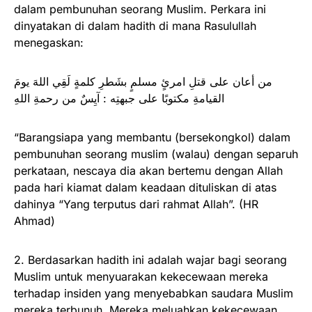
dalam pembunuhan seorang Muslim. Perkara ini
dinyatakan di dalam hadith di mana Rasulullah
menegaskan:
من أعان على قتلِ امرئٍ مسلمٍ بشَطرِ كلمةٍ لَقِي اللهَ يومَ
القيامةِ مكتوبًا على جبهتِه : آيِسٌ من رحمةِ اللهِ
“Barangsiapa yang membantu (bersekongkol) dalam
pembunuhan seorang muslim (walau) dengan separuh
perkataan, nescaya dia akan bertemu dengan Allah
pada hari kiamat dalam keadaan dituliskan di atas
dahinya “Yang terputus dari rahmat Allah”. (HR
Ahmad)
2. Berdasarkan hadith ini adalah wajar bagi seorang
Muslim untuk menyuarakan kekecewaan mereka
terhadap insiden yang menyebabkan saudara Muslim
mereka terbunuh. Mereka meluahkan kekecewaan