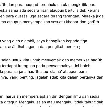
adīth dan para nuqqad terdahulu untuk mengkritik para
buka sama ada secara lisan ataupun bertulis dek kerana
h para quṣṣāṣ juga secara terang terangan. Mereka juga
rima ataupun menyampaikan sesuatu khabar dan ḥadīth
 yang oleh diambil, saya bahagikan kepada tiga
wam, asātidhah agama dan pengikut mereka ;
 salah untuk kita untuk menyemak dan memeriksa ḥadīth
a terdapat keraguan pada penyampainya. Ini boleh
 para sarjana ḥadīth atau ‘ulamā’ ataupun para
annya. Yang penting, jagalah adab kita dalam bertanya dan
an, haruslah mempersiapkan diri dengan ilmu dan sedia
ka ditegur. Mengaku salah atau mengaku ‘tidak tahu’ tidak