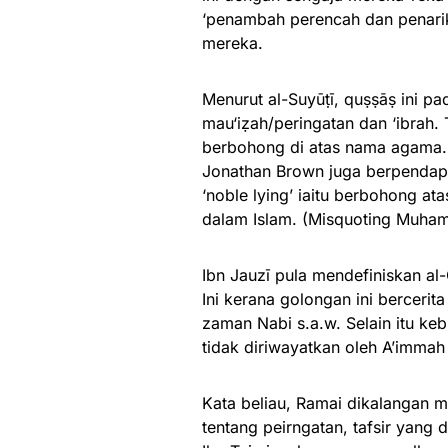
‘penambah perencah dan penarik
mereka.
Menurut al-Suyūṭī, quṣṣāṣ ini p
mau‘iẓah/peringatan dan ‘ibrah.
berbohong di atas nama agama. 
Jonathan Brown juga berpendap
‘noble lying’ iaitu berbohong ata
dalam Islam. (Misquoting Muha
Ibn Jauzī pula mendefiniskan a
Ini kerana golongan ini berceri
zaman Nabi s.a.w. Selain itu ke
tidak diriwayatkan oleh A’immah
Kata beliau, Ramai dikalangan m
tentang peirngatan, tafsir yang 