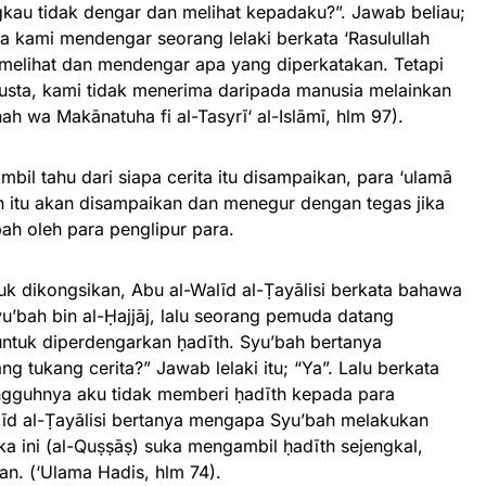
kau tidak dengar dan melihat kepadaku?”. Jawab beliau;
 kami mendengar seorang lelaki berkata ‘Rasulullah
 melihat dan mendengar apa yang diperkatakan. Tetapi
dusta, kami tidak menerima daripada manusia melainkan
ah wa Makānatuha fi al-Tasyrī‘ al-Islāmī, hlm 97).
bil tahu dari siapa cerita itu disampaikan, para ‘ulamā
h itu akan disampaikan dan menegur dengan tegas jika
bah oleh para penglipur para.
tuk dikongsikan, Abu al-Walīd al-Ṭayālisi berkata bahawa
’bah bin al-Ḥajjāj, lalu seorang pemuda datang
tuk diperdengarkan ḥadīth. Syu’bah bertanya
 tukang cerita?” Jawab lelaki itu; “Ya”. Lalu berkata
ungguhnya aku tidak memberi ḥadīth kepada para
līd al-Ṭayālisi bertanya mengapa Syu’bah melakukan
a ini (al-Quṣṣāṣ) suka mengambil ḥadīth sejengkal,
n. (‘Ulama Hadis, hlm 74).