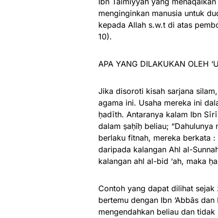
Ibn Taimiyyah yang menaqalkan 
menginginkan manusia untuk dud
kepada Allah s.w.t di atas pem
10).
APA YANG DILAKUKAN OLEH ‘
Jika disoroti kisah sarjana sil
agama ini. Usaha mereka ini dal
ḥadīth. Antaranya kalam Ibn Sīr
dalam ṣaḥīḥ beliau; “Dahulunya
berlaku fitnah, mereka berkata 
daripada kalangan Ahl al-Sunnah
kalangan ahl al-bid ‘ah, maka ḥa
Contoh yang dapat dilihat sejak 
bertemu dengan Ibn ‘Abbās dan b
mengendahkan beliau dan tidak 