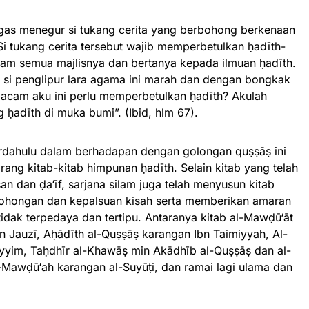
egas menegur si tukang cerita yang berbohong berkenaan
“Si tukang cerita tersebut wajib memperbetulkan ḥadīth-
lam semua majlisnya dan bertanya kepada ilmuan ḥadīth.
, si penglipur lara agama ini marah dan dengan bongkak
acam aku ini perlu memperbetulkan ḥadīth? Akulah
 ḥadīth di muka bumi”. (Ibid, hlm 67).
terdahulu dalam berhadapan dengan golongan quṣṣāṣ ini
ang kitab-kitab himpunan ḥadīth. Selain kitab yang telah
san dan ḍa‘īf, sarjana silam juga telah menyusun kitab
hongan dan kepalsuan kisah serta memberikan amaran
dak terpedaya dan tertipu. Antaranya kitab al-Mawḍū‘āt
n Jauzī, Aḥādīth al-Quṣṣāṣ karangan Ibn Taimiyyah, Al-
yyim, Taḥdhīr al-Khawāṣ min Akādhīb al-Quṣṣāṣ dan al-
al-Mawḍū‘ah karangan al-Suyūṭi, dan ramai lagi ulama dan