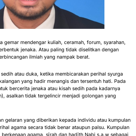
 gemar mendengar kuliah, ceramah, forum, syarahan,
bentuk jenaka. Atau paling tidak diselitkan dengan
erbincangan ilmiah yang nampak berat.
sedih atau duka, ketika membicarakan perihal syurga
alangan yang hadir menangis dan tersentuh hati. Pada
ntuk bercerita jenaka atau kisah sedih pada kadarnya
, asalkan tidak tergelincir menjadi golongan yang
an gelaran yang diberikan kepada individu atau kumpulan
erihal agama secara tidak benar ataupun palsu. Kumpulan
 berkenaan agama, sīrah dan ḥadīth Nabi s.a.w sebagai