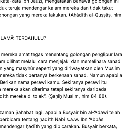
kata-kata Ibn Jauzī, mengatakan bahawa golongan ini
uk teruja mendengar kalam mereka dan tidak takut
bohongan yang mereka lakukan. (Aḥādīth al-Quṣṣāṣ, hlm
ULAMĀ’ TERDAHULU?
am, mereka amat tegas menentang golongan penglipur lara
am dilihat melalui cara menjejaki dan memelihara sanad
īn yang masyhūr seperti yang diriwayatkan oleh Muslim
 mereka tidak bertanya berkenaan sanad. Namun apabila
: Berikan nama perawi kamu. Sekiranya perawi itu
 mereka akan diterima tetapi sekiranya daripada
dīth mereka di tolak”. (Ṣaḥīḥ Muslim, hlm 84-88).
zaman Ṣahabat lagi, apabila Busyair bin al-‘Adawi telah
erbicara tentang ḥadīth Nabi s.a.w. Ibn ‘Abbās
mendengar ḥadīth yang dibicarakan. Busyair berkata;