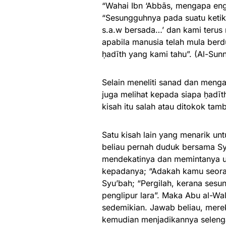
“Wahai Ibn ‘Abbās, mengapa eng
“Sesungguhnya pada suatu ketika
s.a.w bersada…’ dan kami terus
apabila manusia telah mula ber
ḥadīth yang kami tahu”. (Al-Sunn
Selain meneliti sanad dan mengam
juga melihat kepada siapa ḥadīt
kisah itu salah atau ditokok tam
Satu kisah lain yang menarik un
beliau pernah duduk bersama Syu
mendekatinya dan memintanya un
kepadanya; “Adakah kamu seorang
Syu’bah; “Pergilah, kerana ses
penglipur lara”. Maka Abu al-Wa
sedemikian. Jawab beliau, merek
kemudian menjadikannya selenga