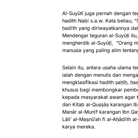
Al-Suyūtī juga pernah dengan t
hadith Nabi s.a.w. Kata beliau; 
ḥadīth yang diriwayatkannya da
Mendengar teguran al-Suyūṭi itu
mengherdik al-Suyūṭī, “Orang m
manusia yang paling alim tentang
Selain itu, antara usaha ulama 
ialah dengan menulis dan mengar
mengklasifikasi hadith ṣaḥīḥ, ḥa
khusus bagi membongkar pembo
kepada masyarakat awam agar ti
dan Kitab al-Quṣṣāṣ karangan Ib
Manār al-Munīf karangan Ibn Qa
Lāli’ al-Maṣnū‘ah fi al-Aḥādīth 
karya mereka.