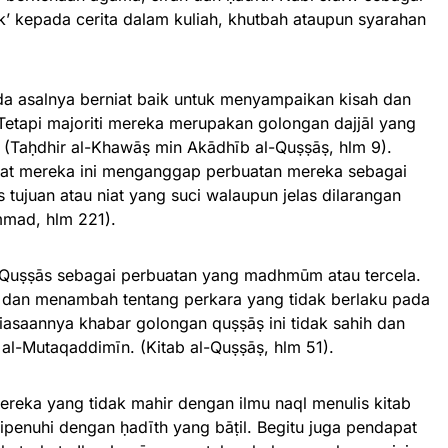
’ kepada cerita dalam kuliah, khutbah ataupun syarahan
ada asalnya berniat baik untuk menyampaikan kisah dan
 Tetapi majoriti mereka merupakan golongan dajjāl yang
(Taḥdhir al-Khawāṣ min Akādhīb al-Quṣṣāṣ, hlm 9).
at mereka ini menganggap perbuatan mereka sebagai
s tujuan atau niat yang suci walaupun jelas dilarangan
mmad, hlm 221).
l-Quṣṣās sebagai perbuatan yang madhmūm atau tercela.
ta dan menambah tentang perkara yang tidak berlaku pada
biasaannya khabar golongan quṣṣāṣ ini tidak sahih dan
 al-Mutaqaddimīn. (Kitab al-Quṣṣāṣ, hlm 51).
ereka yang tidak mahir dengan ilmu naql menulis kitab
dipenuhi dengan ḥadīth yang bāṭil. Begitu juga pendapat