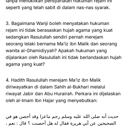
tanpa menukilkan pensyariatan hukuman rejam ini
seperti yang telah sabit di dalam nas-nas syarak.
3. Bagaimana Wanji boleh menyatakan hukuman
rejam ini tidak berasaskan hujah agama yang kuat
sedangkan Rasulullah sendiri pernah merejam
seorang lelaki bernama Ma’iz ibn Malik dan seorang
wanita al-Ghamidiyyah? Apakah hukuman yang
dijalankan oleh Rasulullah ini tidak berlandaskan hujah
agama yang kuat?
4. Hadith Rasulullah merejam Ma’iz ibn Malik
diriwayatkan di dalam Sahih al-Bukhari melalui
riwayat Jabir dan Abu Hurairah. Perkara ini dijelaskan
oleh al-Imam Ibn Hajar yang menyebutkan:
حديث أنه صلى الله عليه وسلم رجم ماعزا وقد أحصن هو في
الصحيحين عن أبي هريرة فقال له هل أحصنت ؟ قال : نعم ،