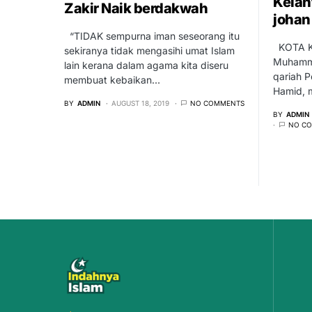
Kelan
Zakir Naik berdakwah
johan
“TIDAK sempurna iman seseorang itu
KOTA KI
sekiranya tidak mengasihi umat Islam
Muhamma
lain kerana dalam agama kita diseru
qariah P
membuat kebaikan…
Hamid, 
BY
ADMIN
AUGUST 18, 2019
NO COMMENTS
BY
ADMIN
NO C