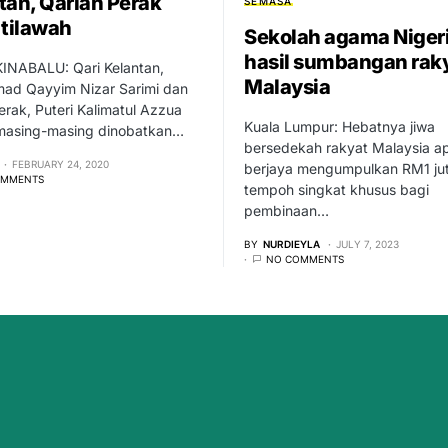
tan, Qariah Perak
SEMASA
 tilawah
Sekolah agama Niger
hasil sumbangan rak
NABALU: Qari Kelantan,
Malaysia
d Qayyim Nizar Sarimi dan
erak, Puteri Kalimatul Azzua
Kuala Lumpur: Hebatnya jiwa
masing-masing dinobatkan…
bersedekah rakyat Malaysia ap
FEBRUARY 24, 2020
berjaya mengumpulkan RM1 ju
OMMENTS
tempoh singkat khusus bagi
pembinaan…
BY
NURDIEYLA
JULY 7, 2023
NO COMMENTS