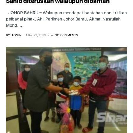
Sahib diteruskan walaupun dibantah
JOHOR BAHRU – Walaupun mendapat bantahan dan kritikan
pelbagai pihak, Ahli Parlimen Johor Bahru, Akmal Nasrullah
Mohd.…
BY
ADMIN
MAY 29, 2019
NO COMMENTS