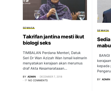
SEMASA
SEMASA
Takrifan jantina mesti ikut
Sedia
biologi seks
mabuk
TIMBALAN Perdana Menteri, Datuk
BANGI –
Seri Dr Wan Azizah Wan Ismail kelmarin
kerajaa
menyatakan kerajaan akan merumus
kepada 
draf Akta Kesamarataaan…
Pengeru
BY
ADMIN
DECEMBER 7, 2018
BY
ADMIN
NO COMMENTS