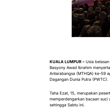
KUALA LUMPUR –
Usia belasan 
Basyony Awad Ibrahim menyertai
Antarabangsa (MTHQA) ke-59 apa
Dagangan Dunia Putra (PWTC).
Taha Ezat, 15, merupakan peser
memperdengarkan bacaan suci ay
sehingga Sabtu ini.