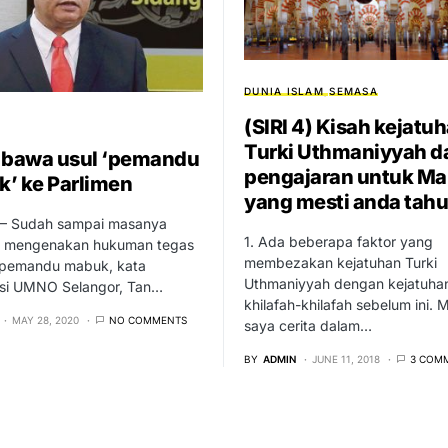
DUNIA ISLAM
SEMASA
(SIRI 4) Kisah kejatu
Turki Uthmaniyyah d
 bawa usul ‘pemandu
pengajaran untuk Ma
’ ke Parlimen
yang mesti anda tahu
 Sudah sampai masanya
1. Ada beberapa faktor yang
n mengenakan hukuman tegas
membezakan kejatuhan Turki
pemandu mabuk, kata
Uthmaniyyah dengan kejatuha
si UMNO Selangor, Tan…
khilafah-khilafah sebelum ini.
MAY 28, 2020
NO COMMENTS
saya cerita dalam…
BY
ADMIN
JUNE 11, 2018
3 COM