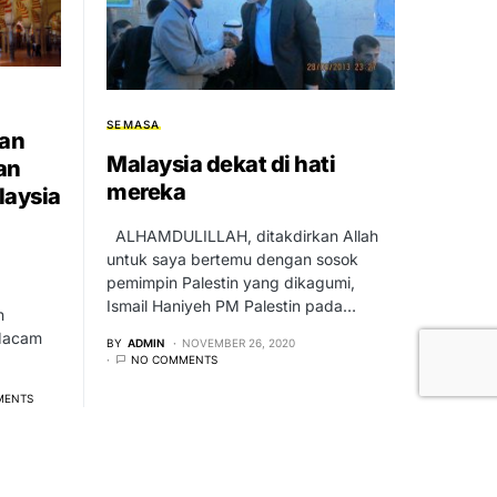
SEMASA
han
Malaysia dekat di hati
an
mereka
laysia
ALHAMDULILLAH, ditakdirkan Allah
untuk saya bertemu dengan sosok
pemimpin Palestin yang dikagumi,
Ismail Haniyeh PM Palestin pada…
n
 Macam
BY
ADMIN
NOVEMBER 26, 2020
NO COMMENTS
MENTS