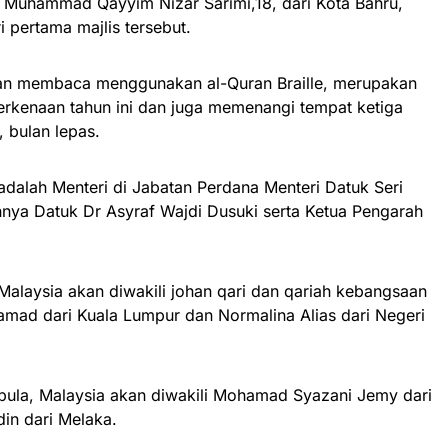
n Muhammad Qayyim Nizar Sarimi,18, dari Kota Bahru,
 pertama majlis tersebut.
dan membaca menggunakan al-Quran Braille, merupakan
berkenaan tahun ini dan juga memenangi tempat ketiga
 bulan lepas.
 adalah Menteri di Jabatan Perdana Menteri Datuk Seri
nnya Datuk Dr Asyraf Wajdi Dusuki serta Ketua Pengarah
 Malaysia akan diwakili johan qari dan qariah kebangsaan
amad dari Kuala Lumpur dan Normalina Alias dari Negeri
 pula, Malaysia akan diwakili Mohamad Syazani Jemy dari
in dari Melaka.