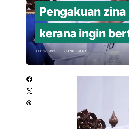
Pengakuan zina 
kerana ingin ber
JUNE 12, 2019
2 MINUTE READ