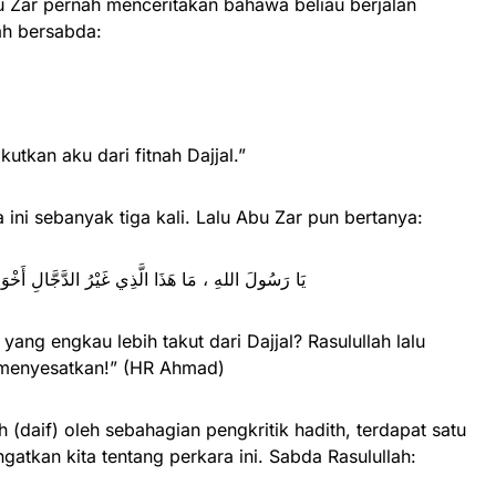
u Zar pernah menceritakan bahawa beliau berjalan
ah bersabda:
utkan aku dari fitnah Dajjal.”
 ini sebanyak tiga kali. Lalu Abu Zar pun bertanya:
يَا رَسُولَ اللهِ ، مَا هَذَا الَّذِي غَيْرُ الدَّجَّالِ أَخْ )
yang engkau lebih takut dari Dajjal? Rasulullah lalu
menyesatkan!” (HR Ahmad)
mah (daif) oleh sebahagian pengkritik hadith, terdapat satu
atkan kita tentang perkara ini. Sabda Rasulullah: