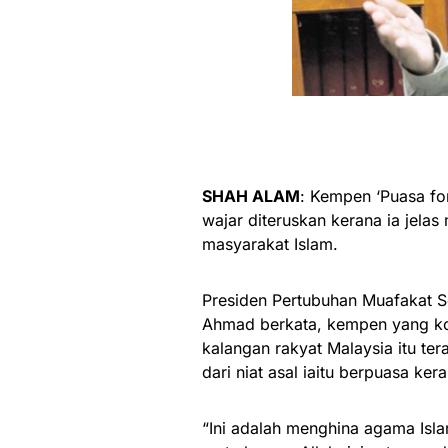
SHAH ALAM
: Kempen ‘Puasa for
wajar diteruskan kerana ia jel
masyarakat Islam.
Presiden Pertubuhan Muafakat S
Ahmad berkata, kempen yang k
kalangan rakyat Malaysia itu ter
dari niat asal iaitu berpuasa kera
“Ini adalah menghina agama Isl