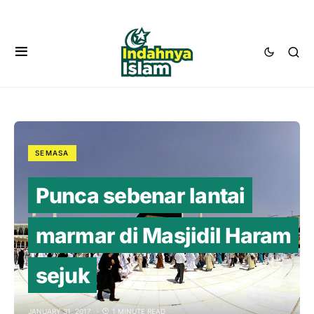
SEMASA
Punca sebenar lantai
marmar di Masjidil Haram
sejuk
JANUARY 31, 2017
1 MINUTE READ