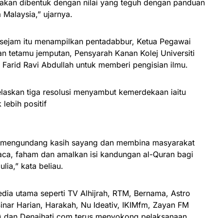
i akan dibentuk dengan nilai yang teguh dengan panduan
Malaysia,” ujarnya.
sejam itu menampilkan pentadabbur, Ketua Pegawai
dan tetamu jemputan, Pensyarah Kanan Kolej Universiti
 Farid Ravi Abdullah untuk memberi pengisian ilmu.
jelaskan tiga resolusi menyambut kemerdekaan iaitu
lebih positif
kan mengundang kasih sayang dan membina masyarakat
 baca, faham dan amalkan isi kandungan al-Quran bagi
ia,” kata beliau.
dia utama seperti TV Alhijrah, RTM, Bernama, Astro
Sinar Harian, Harakah, Nu Ideativ, IKIMfm, Zayan FM
) dan Denaihati.com terus menyokong pelaksanaan