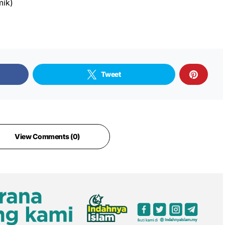
mik)
Tweet
View Comments (0)