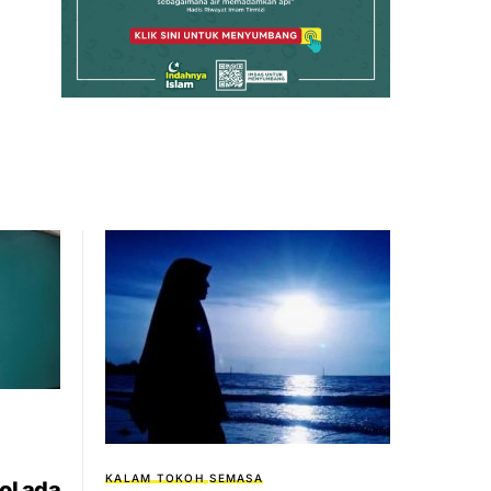
KALAM TOKOH
SEMASA
ol ada