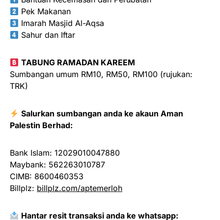
Pek Makanan
Imarah Masjid Al-Aqsa
Sahur dan Iftar
TABUNG RAMADAN KAREEM
Sumbangan umum RM10, RM50, RM100 (rujukan:
TRK)
Salurkan sumbangan anda ke akaun Aman
Palestin Berhad:
Bank Islam: 12029010047880
Maybank: 562263010787
CIMB: 8600460353
Billplz:
billplz.com/aptemerloh
Hantar resit transaksi anda ke whatsapp: