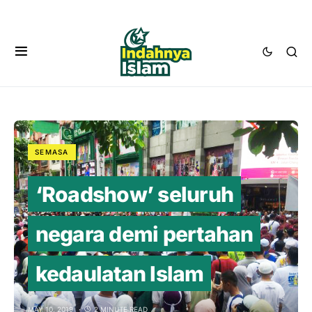
SEMASA
‘Roadshow’ seluruh
negara demi pertahan
kedaulatan Islam
MAY 10, 2019
2 MINUTE READ