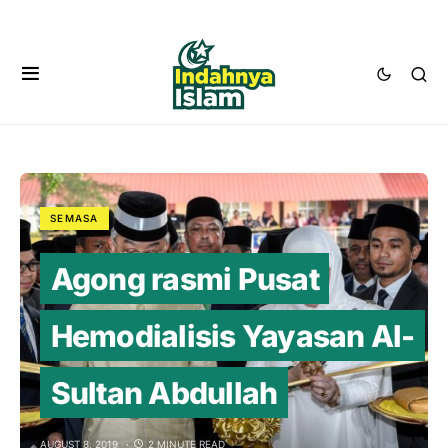
SEMASA
Agong rasmi Pusat
Hemodialisis Yayasan Al-
Sultan Abdullah
AUGUST 8, 2019
2 MINUTE READ