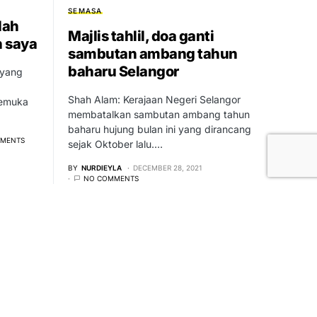
SEMASA
lah
Majlis tahlil, doa ganti
 saya
sambutan ambang tahun
baharu Selangor
yang
Shah Alam: Kerajaan Negeri Selangor
kemuka
membatalkan sambutan ambang tahun
baharu hujung bulan ini yang dirancang
MMENTS
sejak Oktober lalu.…
BY
NURDIEYLA
DECEMBER 28, 2021
NO COMMENTS