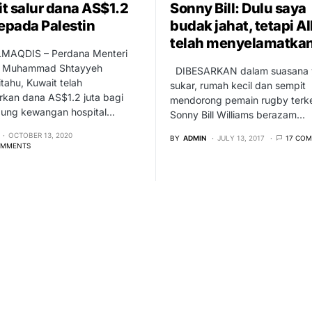
t salur dana AS$1.2
Sonny Bill: Dulu saya
kepada Palestin
budak jahat, tetapi Al
telah menyelamatkan
AQDIS – Perdana Menteri
n, Muhammad Shtayyeh
DIBESARKAN dalam suasana 
ahu, Kuwait telah
sukar, rumah kecil dan sempit
rkan dana AS$1.2 juta bagi
mendorong pemain rugby ter
ng kewangan hospital…
Sonny Bill Williams berazam…
OCTOBER 13, 2020
BY
ADMIN
JULY 13, 2017
17 CO
OMMENTS