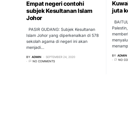
Kuwai
Empat negeri contohi
juta 
subjek Kesultanan Islam
Johor
BAITULM
Palesti
PASIR GUDANG: Subjek Kesultanan
memberit
Islam Johor yang diperkenalkan di 578
menyalu
sekolah agama di negeri ini akan
menampu
menjadi…
BY
ADMIN
BY
ADMIN
SEPTEMBER 24, 2020
NO C
NO COMMENTS
oleh
Rekasawang