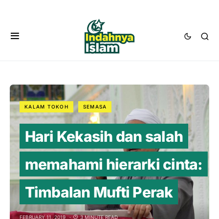
KALAM TOKOH
SEMASA
Hari Kekasih dan salah
memahami hierarki cinta:
Timbalan Mufti Perak
FEBRUARY 11, 2019
3 MINUTE READ