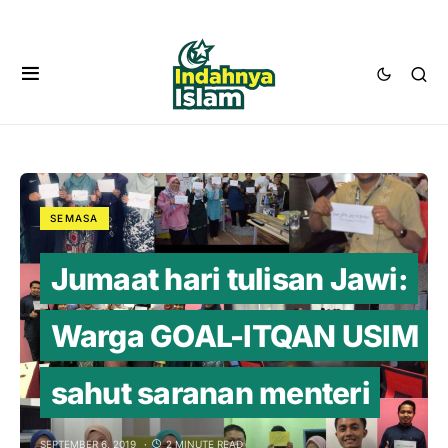
SEMASA
Jumaat hari tulisan Jawi:
Warga GOAL-ITQAN USIM
sahut saranan menteri
SEPTEMBER 6, 2019
2 MINUTE READ