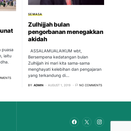
SEMASA
Zulhijjah bulan
sunat
pengorbanan menegakkan
akidah
n puasa
ASSALAMUALAIKUM wbt,
, iaitu
Bersempena kedatangan bulan
adha.
Zulhijjah ini mari kita sama-sama
menghayati kelebihan dan pengajaran
yang terkandung di…
MMENTS
BY
ADMIN
AUGUST 1, 2019
NO COMMENTS