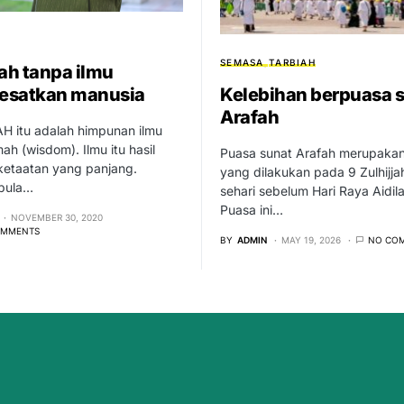
SEMASA
TARBIAH
h tanpa ilmu
esatkan manusia
Kelebihan berpuasa 
Arafah
itu adalah himpunan ilmu
ah (wisdom). Ilmu itu hasil
Puasa sunat Arafah merupaka
ketaatan yang panjang.
yang dilakukan pada 9 Zulhijjah
pula…
sehari sebelum Hari Raya Aidil
Puasa ini…
NOVEMBER 30, 2020
OMMENTS
BY
ADMIN
MAY 19, 2026
NO CO