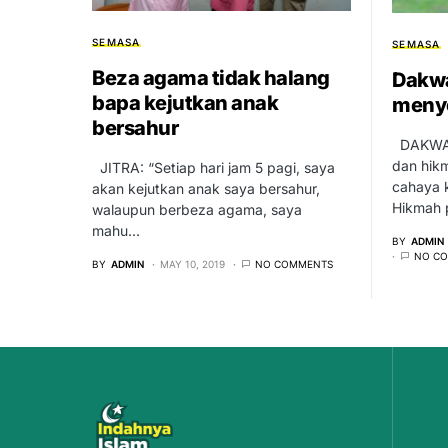
SEMASA
SEMASA
Beza agama tidak halang
Dakwa
bapa kejutkan anak
meny
bersahur
DAKWAH 
dan hikm
JITRA: “Setiap hari jam 5 pagi, saya
cahaya 
akan kejutkan anak saya bersahur,
Hikmah 
walaupun berbeza agama, saya
mahu…
BY
ADMIN
NO C
BY
ADMIN
MAY 10, 2019
NO COMMENTS