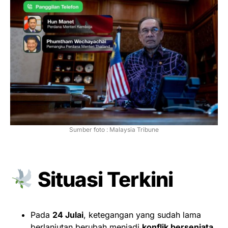
Sumber foto : Malaysia Tribune
Situasi Terkini
Pada
24 Julai
, ketegangan yang sudah lama
berlanjutan berubah menjadi
konflik bersenjata