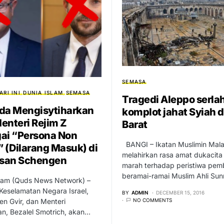
SEMASA
ARI INI
DUNIA ISLAM
SEMASA
Tragedi Aleppo serla
da Mengisytiharkan
komplot jahat Syiah 
enteri Rejim Z
Barat
ai “Persona Non
BANGI – Ikatan Muslimin Mala
” (Dilarang Masuk) di
melahirkan rasa amat dukacita
san Schengen
marah terhadap peristiwa pe
beramai-ramai Muslim Ahli Su
am (Quds News Network) –
Keselamatan Negara Israel,
BY
ADMIN
DECEMBER 15, 2016
en Gvir, dan Menteri
NO COMMENTS
n, Bezalel Smotrich, akan…