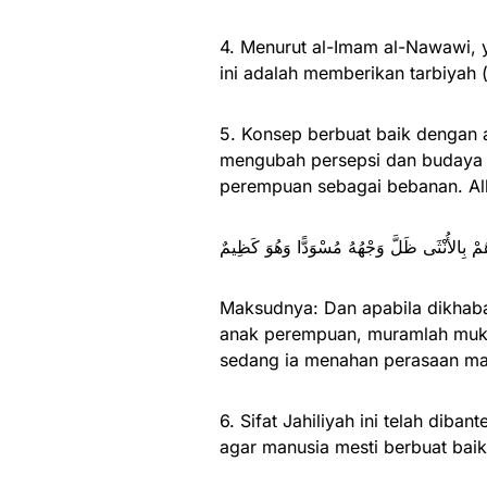
4. Menurut al-Imam al-Nawawi,
ini adalah memberikan tarbiyah 
5. Konsep berbuat baik dengan 
mengubah persepsi dan budaya 
perempuan sebagai bebanan. All
ُهُمْ بِالأُنْثَى ظَلَّ وَجْهُهُ مُسْوَدًّا وَهُوَ كَظِيمٌ
Maksudnya: Dan apabila dikhab
anak perempuan, muramlah muka
sedang ia menahan perasaan ma
6. Sifat Jahiliyah ini telah dib
agar manusia mesti berbuat ba