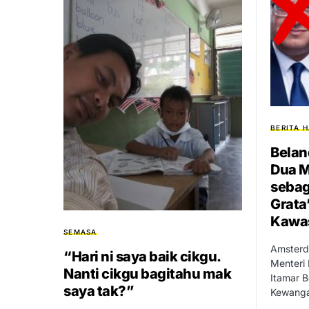
BERITA H
Belan
Dua M
sebag
Grata
Kawa
SEMASA
Amsterd
“Hari ni saya baik cikgu.
Menteri 
Nanti cikgu bagitahu mak
Itamar B
saya tak?”
Kewanga