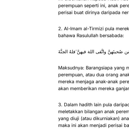
perempuan seperti ini, anak per
perisai buat dirinya daripada ne
2. Al-Imam al-Tirmizi pula mere
bahawa Rasulullah bersabada:
بتَهنَّ واتَّقى اللهَ فيهنَّ َفلهُ الجنَّةَ
Maksudnya: Barangsiapa yang m
perempuan, atau dua orang ana
mereka menjaga anak-anak perem
akan memberikan mereka ganjar
3. Dalam hadith lain pula daripad
meletakkan bilangan anak perem
yang diuji (atau dikurniakan) 
maka ini akan menjadi perisai b