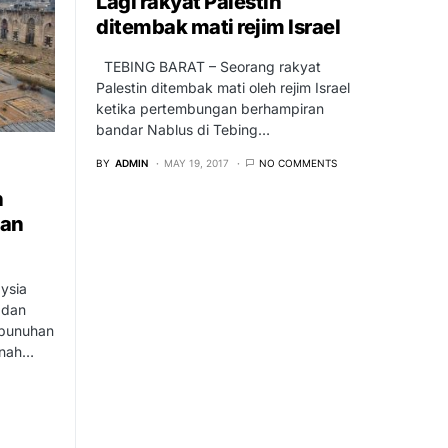
Lagi rakyat Palestin
ditembak mati rejim Israel
TEBING BARAT – Seorang rakyat
Palestin ditembak mati oleh rejim Israel
ketika pertembungan berhampiran
bandar Nablus di Tebing…
BY
ADMIN
MAY 19, 2017
NO COMMENTS
h
dan
ysia
 dan
mbunuhan
nnah…