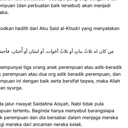
empuan (dan perbuatan baik tersebut) akan menjadi
raka.
kodkan hadith dari Abu Said al-Khudri yang menyatakan
مَن كان له ثلاثُ بناتٍ أو ثلاثُ أخَوات، أو ابنتان أو أُختان، فأحسَن صُح
empunyai tiga orang anak perempuan atau adik-beradik
k perempuan atau dua org adik beradik perempuan, dan
puan ini dengan baik serta bersifat taqwa, maka Allah
an syurga.
a jalur riwayat Saidatina Aisyah, Nabi tidak pula
puan tertentu. Baginda hanya menyebut barangsiapa
anak perempuan dan dia bersabar dalam menjaga mereka
agi mereka dari ancaman neraka kelak.