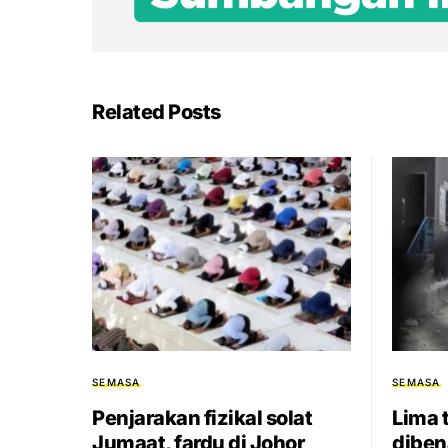
Related Posts
SEMASA
SEMASA
Penjarakan fizikal solat
Lima 
Jumaat, fardu di Johor
diben