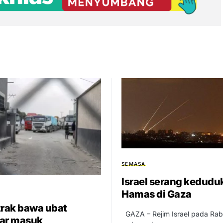
SEMASA
Israel serang kedudu
Hamas di Gaza
trak bawa ubat
GAZA – Rejim Israel pada Ra
ar masuk