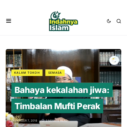
KALAM TOKOH
SEMASA
Bahaya kekalahan jiwa:
Timbalan Mufti Perak
DECEMBER 7, 2018
3 MINUTE READ