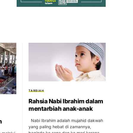
TARBIAH
Rahsia Nabi Ibrahim dalam
mentarbiah anak-anak
m
Nabi Ibrahim adalah mujahid dakwah
yang paling hebat di zamannya,
baginda ke sana dan ke mari kerana…